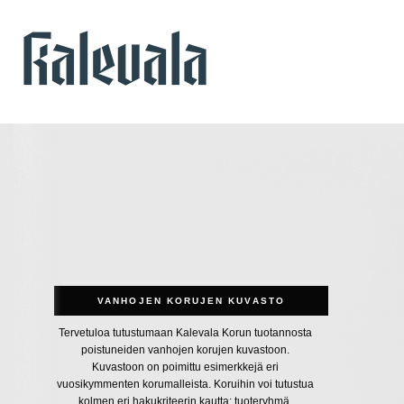
VANHOJEN KORUJEN KUVASTO
Tervetuloa tutustumaan Kalevala Korun tuotannosta
poistuneiden vanhojen korujen kuvastoon.
Kuvastoon on poimittu esimerkkejä eri
vuosikymmenten korumalleista. Koruihin voi tutustua
kolmen eri hakukriteerin kautta: tuoteryhmä,