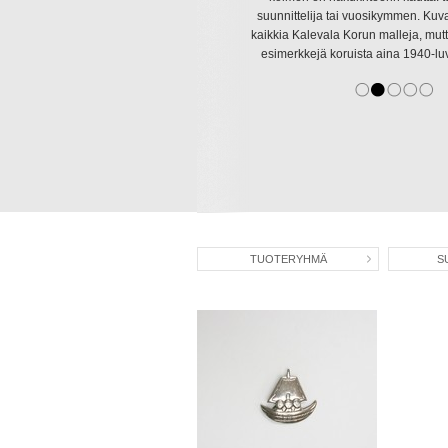
suunnittelija tai vuosikymmen. Kuva
suunnittelija tai vuosikymmen. Kuva
kaikkia Kalevala Korun malleja, mutt
kaikkia Kalevala Korun malleja, mutt
esimerkkejä koruista aina 1940-luv
esimerkkejä koruista aina 1940-luv
TUOTERYHMÄ
S