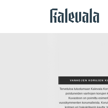
VANHOJEN KORUJEN K
VANHOJEN KORUJEN K
Tervetuloa tutustumaan Kalevala Kor
Tervetuloa tutustumaan Kalevala Kor
poistuneiden vanhojen korujen 
poistuneiden vanhojen korujen 
Kuvastoon on poimittu esimerk
Kuvastoon on poimittu esimerk
vuosikymmenten korumalleista. Koruih
vuosikymmenten korumalleista. Koruih
kolmen eri hakukriteerin kautta: 
kolmen eri hakukriteerin kautta: 