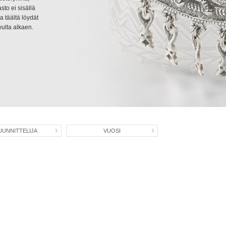
sto ei sisällä
sto ei sisällä
a täältä löydät
a täältä löydät
ulta alkaen.
ulta alkaen.
UUNNITTELIJA
VUOSI