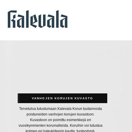
VANHOJEN KORUJEN KUVASTO
Tervetuloa tutustumaan Kalevala Korun tuotannosta
poistuneiden vanhojen korujen kuvastoon.
Kuvastoon on poimittu esimerkkejä eri
vuosikymmenten korumalleista. Koruihin voi tutustua
kolmen eri hakukriteerin kautta: tuoteryhmä,